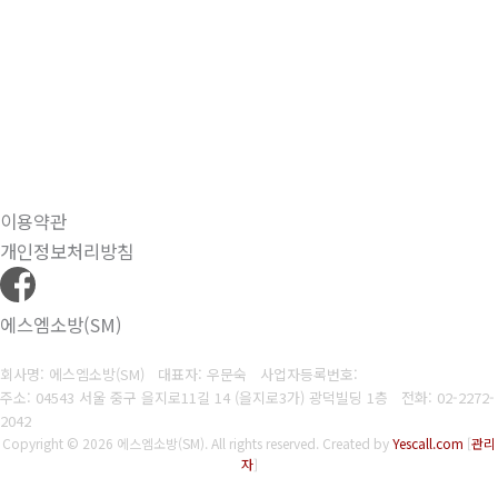
이용약관
개인정보처리방침
에스엠소방(SM)
회사명: 에스엠소방(SM) 대표자: 우문숙
사업자등록번호:
주소: 04543 서울 중구 을지로11길 14 (을지로3가) 광덕빌딩 1층
전화:
02-2272-
2042
Copyright © 2026 에스엠소방(SM). All rights reserved.
Created by
Yescall.com
[
관리
자
]