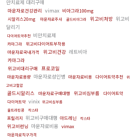
만치료제 대리구매
vimax
마운자로건강관리
비아그라100mg
위고비처방
위고비
시알리스20mg
마운자로주사
골드비아그라
달리기
비만치료제
다이어트약추천
위고비다이어트부작용
카마그라
위고비건강
레트비아
마운자로국내가격
카마그라
프로코밀
위고비대리구매
마운자로성인병
마운자로용량
마운자로비용
다이어트약추천
위
고비고혈압
골드시알리스
위고비심부름
마운자로구매대행
다이어트약
vinix
다이어트약
위고비심부름
울트라킹콩
칵스타
위고비구매대행
아드레닌
프릴리지
칵스타
마운자로비용
위고비런닝
vimax
마운자로직구가격