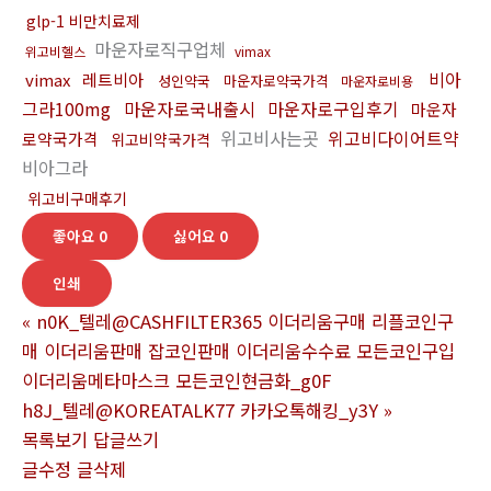
glp-1 비만치료제
마운자로직구업체
위고비헬스
vimax
비아
vimax
레트비아
성인약국
마운자로약국가격
마운자로비용
그라100mg
마운자로국내출시
마운자로구입후기
마운자
위고비사는곳
위고비다이어트약
로약국가격
위고비약국가격
비아그라
위고비구매후기
좋아요
0
싫어요
0
인쇄
«
n0K_텔레@CASHFILTER365 이더리움구매 리플코인구
매 이더리움판매 잡코인판매 이더리움수수료 모든코인구입
이더리움메타마스크 모든코인현금화_g0F
h8J_텔레@KOREATALK77 카카오톡해킹_y3Y
»
목록보기
답글쓰기
글수정
글삭제