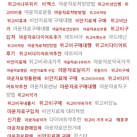
비맥스
마운자로처방방법
위고비나무위키
위고비성인병
위
마운자로운동
고비비용
마운자로처방방법
위고비처방
비만치료제 구매대행
비만치료제 구매
위고비단
위고비효과
마운자로구매대행
위고비구
가
마운자로건강관리
마운자로심부름
입처
레트비아
아드레닌
마운자로다이어트후기
위고비파는곳
위고비구매대행
위고비다이어트
마운자로처방방법
위고비처방
후기
레트비아
위고비다이어트약추천
위고비국내가격
마운자로약국가격
비만치료제
마운자로나무위키
마운자로달리기
위고비구매
마운자로병원
비만치료제 구입
프릴리지
비만치료제 구매
마운자로정품판매
위고비다이
위고비다이어트
마운자로런닝
마운자로구매대행
마운자로직구
어트약추천
방법
위고비약가
위고비구매
위고비당뇨
위고비국내출시
위고비약국가격
마운자로구입처
비만치료제 대리처방
신기환
다이어트약추천
해포쿠
마운자로약가
위고비 가격 비교
마운자로안전거래
마운자로판매업체
비만치료제 구매
칵스타
마운자로판매