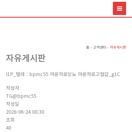
콘
텐
츠
로
건
너
홈
고객센터
자유게시판
뛰
자유게시판
기
l1P_텔레 : bpmc55 마운자로당뇨 마운자로고혈압_g1C
작성자
TG@bpmc55
작성일
2026-06-24 00:30
조회
40