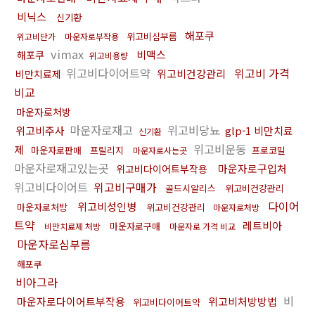
비닉스
신기환
해포쿠
위고비심부름
위고비단가
마운자로부작용
vimax
비맥스
해포쿠
위고비용량
위고비다이어트약
위고비 가격
위고비건강관리
비만치료제
비교
마운자로처방
마운자로재고
위고비당뇨
위고비주사
glp-1 비만치료
신기환
위고비운동
제
마운자로판매
프릴리지
프로코밀
마운자로사는곳
마운자로재고있는곳
마운자로구입처
위고비다이어트부작용
위고비다이어트
위고비구매가
골드시알리스
위고비건강관리
다이어
위고비성인병
마운자로처방
위고비건강관리
마운자로처방
트약
레트비아
마운자로구매
비만치료제 처방
마운자로 가격 비교
마운자로심부름
해포쿠
비아그라
비
마운자로다이어트부작용
위고비처방방법
위고비다이어트약