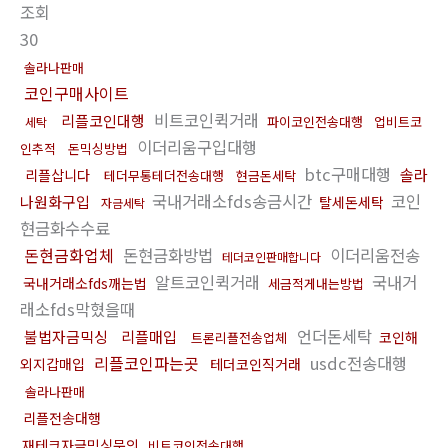
조회
30
솔라나판매
코인구매사이트
비트코인퀵거래
리플코인대행
파이코인전송대행
업비트코
세탁
이더리움구입대행
인추적
돈믹싱방법
btc구매대행
솔라
리플삽니다
테더무통테더전송대행
현금돈세탁
국내거래소fds송금시간
코인
나원화구입
탈세돈세탁
자금세탁
현금화수수료
돈현금화업체
돈현금화방법
이더리움전송
테더코인판매합니다
알트코인퀵거래
국내거
국내거래소fds깨는법
세금적게내는방법
래소fds막혔을때
언더돈세탁
불법자금믹싱
리플매입
코인해
트론리플전송업체
리플코인파는곳
usdc전송대행
외지갑매입
테더코인직거래
솔라나판매
리플전송대행
재테크자금믹싱문의
비트코인전송대행