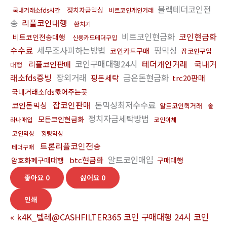
블랙테더코인전
정치자금믹싱
국내거래소fds시간
비트코인개인거래
송
리플코인대행
환치기
비트코인현금화
코인현금화
비트코인전송대행
신용카드테더구입
수수료
세무조사피하는방법
핑믹싱
코인카드구매
잡코인구입
코인구매대행24시
테더개인거래
국내거
리플코인판매
대행
래소fds증빙
장외거래
금은돈현금화
핑돈세탁
trc20판매
국내거래소fds뚫어주는곳
잡코인판매
돈믹싱최저수수료
코인돈믹싱
알트코인퀵거래
솔
정치자금세탁방법
모든코인현금화
라나매입
코인이체
코인믹싱
횡령믹싱
트론리플코인전송
테더구매
알트코인매입
btc현금화
암호화폐구매대행
구매대행
좋아요
0
싫어요
0
인쇄
«
k4K_텔레@CASHFILTER365 코인 구매대행 24시 코인