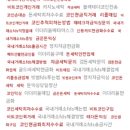
카지노세탁
블랙테더코인전송
비트코인개인거래
자금세탁
돈세탁최저수수료
코인현금직거래
리플매입
코인손대손
비
코인추적피하는방법
재테크자금믹싱문의
국내거
트코인개인거래
이더리움메타마스크
신용카드현금화수수료
래소fds막혔을때
국
금은돈믹싱
내거래소fds증빙
정치자금현금화
국내거래소fds출금시간
이더리움구매
돈세탁안전업체
해외선물현금인출
자금세탁문의
검돈세탁문의
국내거래소fds해결방법
검돈현금
골드바세탁현금화
국내거래소fds해결업체
화업체
비트매입
빗썸fds푸는법
정치자금믹싱
리플송금업체
코인돈
빗썸코인추적
돈믹싱당일정산
세탁
세탁
이더리움매입
이더리움현
코인믹싱
금은돈세탁
돈세탁최저수수료
금화
국내거래소fds깨는법
코인세탁최저수수료
비트코인구입
국내거래소fds해결방법
비트코인퀵거래
테더돈믹싱
코인원
코인현금화최저수수료
국내거래소fds송금시간
화구입