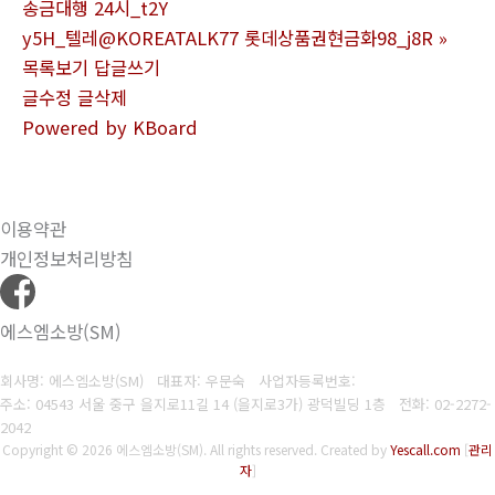
송금대행 24시_t2Y
y5H_텔레@KOREATALK77 롯데상품권현금화98_j8R
»
목록보기
답글쓰기
글수정
글삭제
Powered by KBoard
이용약관
개인정보처리방침
에스엠소방(SM)
회사명: 에스엠소방(SM) 대표자: 우문숙
사업자등록번호:
주소: 04543 서울 중구 을지로11길 14 (을지로3가) 광덕빌딩 1층
전화:
02-2272-
2042
Copyright © 2026 에스엠소방(SM). All rights reserved.
Created by
Yescall.com
[
관리
자
]