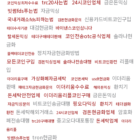
trc20사는법
24시코인업체
금은돈믹싱
코인믹싱최저수수료
빗썸fds푸는법
자금믹싱
신용카드비트코인구입
국내거래소fds피하는법
검돈현금화문의
대검현금화
바이낸스코인삽니다
테더수사기관
코인전송otc공식업체
솔라나현
탈세돈믹싱
테더구매테더판매
금화
정치자금현금화방법
블랙테더코인전송
모든코인구입
리플매
솔라나전송대행
검돈믹싱업체
비트코인환전
입
이더리움
가상화폐자금세탁
이더리움구매
코인돈세탁
usdt현금화
판매
이더리움수수료
환치기
재테크자금현금화문의
해외돈믹싱
돈세탁안전업체
이더리움리플코인구매
금은돈믹싱
비트코인송금대행
핑오다믹싱
환치기
자금믹싱문의
테더원화
돈세탁해외거래소
검돈현금화업체
암호화
환전
24시코인업체
폐전송대행
중고오다대포통장
돈세탁업체
trc20구매대행
이더리
움리플
tron현금화
빗썸fds푸는법