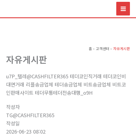
콘
텐
츠
로
건
너
홈
고객센터
자유게시판
뛰
자유게시판
기
u7P_텔레@CASHFILTER365 테더코인직거래 테더코인비
대면거래 리플송금업체 테더송금업체 비트송금업체 비트코
인판매사이트 테더무통테더전송대행_o9H
작성자
TG@CASHFILTER365
작성일
2026-06-23 08:02