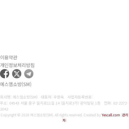
이용약관
개인정보처리방침
에스엠소방(SM)
회사명: 에스엠소방(SM) 대표자: 우문숙
사업자등록번호:
주소: 04543 서울 중구 을지로11길 14 (을지로3가) 광덕빌딩 1층
전화:
02-2272-
2042
Copyright © 2026 에스엠소방(SM). All rights reserved.
Created by
Yescall.com
[
관리
자
]