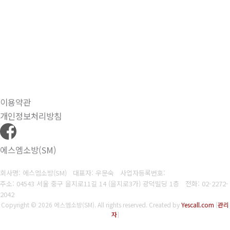
이용약관
개인정보처리방침
에스엠소방(SM)
회사명: 에스엠소방(SM) 대표자: 우문숙
사업자등록번호:
주소: 04543 서울 중구 을지로11길 14 (을지로3가) 광덕빌딩 1층
전화:
02-2272-
2042
Copyright © 2026 에스엠소방(SM). All rights reserved.
Created by
Yescall.com
[
관리
자
]