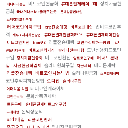
비트코인현금화
정치자금현
휴대폰결제테더구매
테더대리송금
금화
국내거래소fds뚫어주는곳
롯데상품권매입
소액결제코인구매
테더코인이체구입
업비트코인추
xrp전송대행
비트코인매입
적
휴대폰결제현금화85%
휴대폰결제테더전송
세무조사피하는방법
리플전송대행
비트코인환전
코인추적피하는방법
tron구입
컬쳐
도난신용카드코인
비트코인퀵거래
솔라나전송대행
랜드테더구매
구입
비트코인환전
테더트론매
정치자금현금화
알트코인구매
입
솔라나원화구입
테더돈세탁
자금현금화업체
자금세탁
리플전송대행
비트코인사는방법
솔라나현금화
소액결제세탁
코인추적피하는방법
오다집
솔라나구입
테더코인계좌이체
이더리움 리플
문화상품권세탁
코인돈세탁
트론구매
휴대폰결제비트코인구입
돈믹싱문의
구매대행
usdt매입
리플코인판매
중고오다
정치자금현금화
테더코인매입