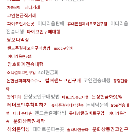
테더거래
자금세탁
코인현금직거래
이더리움판매
이더리움
파이코인사는곳
휴대폰결제비트코인구입
전송대행
파이코인구매대행
핑오다믹싱
핸드폰결제코인구매방법
usdc구입처
이더리움현금화
암호화폐전송대행
sol현금화
소액결제코인구입
컬쳐랜드코인구매
코인전송대행
돈현금화최저수수료
횡령현금
화
문상코인구매방법
문상현금화91%
장외거래
비트코인송금대행
테더코인추척피하기
돈세탁문의
휴대폰결제테더전송
tron전송대
핸드폰결제매입
롯데상품권비트구입
행
테더 손대손
이더리움전
문화상품권세탁
송
해외돈믹싱
테더트론파는곳
문화상품권코인구
솔라나현금화