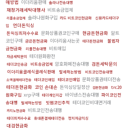
매방법
이더리움판매
솔라나전송대행
재정거래세탁대행사
비트송금업체
솔라나원화구입
카드 비트코인현금화
신용카드테더구
리플송금업체
언더돈믹싱
입
문화상품권코인구매
현금돈현금화
알트
돈믹싱최저수수료
코인구매
이더리움사는곳
불법자
금은돈현금화
테더돈현금화
비트매입
금현금화
리플전송대행
테더원화환전
자금세탁문의
암호화폐전송대행
검돈세탁문의
비트송금업체
테더코인송금
이더리움클레식클레식판매
탈세하는방법
비트코인전송대행
문화상품권테더전송
테더코인매입
테더코인매입
소액결제테더전송
테더돈현금화
코인 손대손
돈믹싱당일정산
trc20
검돈현금화
xrp구매
바이낸스전송대행
원화구입
파이코인전
테더개인지갑
테더코인비대면거래
송대행
빗썸코인추적
탈세하는방법
비트코인전송대행
카지노현금화
테더최저수수료
휴대폰결제테더전송
정치자금믹싱
대검현금화