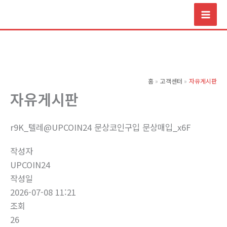
콘
텐
츠
로
건
너
홈
고객센터
자유게시판
뛰
자유게시판
기
r9K_텔레@UPCOIN24 문상코인구입 문상매입_x6F
작성자
UPCOIN24
작성일
2026-07-08 11:21
조회
26