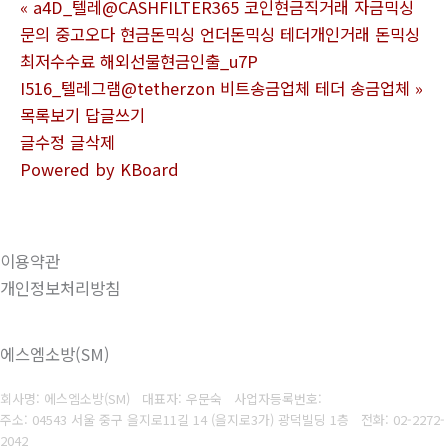
«
a4D_텔레@CASHFILTER365 코인현금직거래 자금믹싱
문의 중고오다 현금돈믹싱 언더돈믹싱 테더개인거래 돈믹싱
최저수수료 해외선물현금인출_u7P
I516_텔레그램@tetherzon 비트송금업체 테더 송금업체
»
목록보기
답글쓰기
글수정
글삭제
Powered by KBoard
이용약관
개인정보처리방침
에스엠소방(SM)
회사명: 에스엠소방(SM) 대표자: 우문숙
사업자등록번호:
주소: 04543 서울 중구 을지로11길 14 (을지로3가) 광덕빌딩 1층
전화:
02-2272-
2042