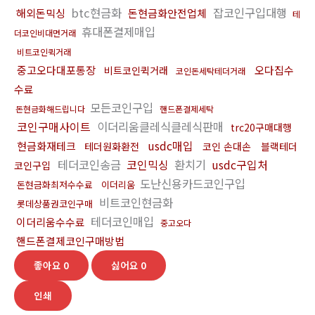
btc현금화
잡코인구입대행
해외돈믹싱
돈현금화안전업체
테
휴대폰결제매입
더코인비대면거래
비트코인퀵거래
중고오다대포통장
오다집수
비트코인퀵거래
코인돈세탁테더거래
수료
모든코인구입
돈현금화해드립니다
핸드폰결제세탁
코인구매사이트
이더리움클레식클레식판매
trc20구매대행
usdc매입
현금화재테크
테더원화환전
코인 손대손
블랙테더
테더코인송금
코인믹싱
환치기
usdc구입처
코인구입
도난신용카드코인구입
돈현금화최저수수료
이더리움
비트코인현금화
롯데상품권코인구매
테더코인매입
이더리움수수료
중고오다
핸드폰결제코인구매방법
좋아요
0
싫어요
0
인쇄