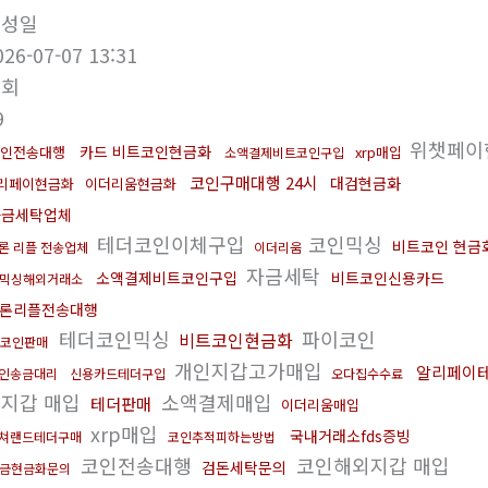
작성일
026-07-07 13:31
조회
9
위챗페이
카드 비트코인현금화
인전송대행
xrp매입
소액결제비트코인구입
코인구매대행 24시
대검현금화
리페이현금화
이더리움현금화
자금세탁업체
테더코인이체구입
코인믹싱
비트코인 현금
론 리플 전송업체
이더리움
자금세탁
소액결제비트코인구입
비트코인신용카드
믹싱해외거래소
론리플전송대행
테더코인믹싱
파이코인
비트코인현금화
코인판매
개인지갑고가매입
알리페이
인송금대리
신용카드테더구입
오다집수수료
지갑 매입
소액결제매입
테더판매
이더리움매입
xrp매입
국내거래소fds증빙
쳐랜드테더구매
코인추적피하는방법
코인전송대행
코인해외지갑 매입
검돈세탁문의
금현금화문의