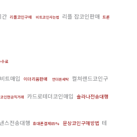
시간
리플 잡코인판매
리플코인구매
트론
비트코인사는법
수수료
비트매입
컬쳐랜드코인구
이더리움판매
언더돈세탁
카드로테더코인매입
솔라나전송대행
코인현금직거래
낸스전송대행
테
문상코인구매방법
휴대폰결제85%