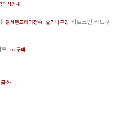
금믹싱업체
시
비트코인 카드구
컬쳐랜드테더전송
솔라나구입
이트
xrp구매
현금화