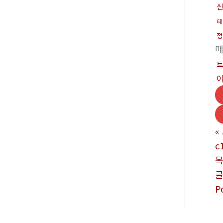
테
정
«
c
P