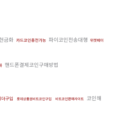
현금화
파이코인전송대행
카드코인충전가능
위챗페이
핸드폰결제코인구매방법
화
코인해
테더구입
롯데상품권비트코인구입
비트코인판매사이트