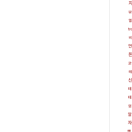
u
엘
t
비
언
코
테
테
테
암
알
자
행