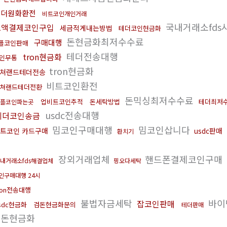
태더원화환전
비트코인개인거래
국내거래소fds
소액결제코인구입
세금적게내는방법
테더코인현금화
돈현금화최저수수료
구매대행
플코인판매
테더전송대행
tron현금화
인무통
tron현금화
쳐랜드테더전송
비트코인환전
쳐랜드테더전환
돈믹싱최저수수료
업비트코인추적
돈세탁방법
테더최저
플코인파는곳
usdc전송대행
테더코인송금
밈코인구매대행
밈코인삽니다
트코인 카드구매
usdc판매
환치기
매
장외거래업체
핸드폰결제코인구매
내거래소fds해결업체
핑오다세탁
인구매대행 24시
ron전송대행
불법자금세탁
바이
잡코인판매
sdc현금화
검돈현금화문의
테더판매
더돈현금화