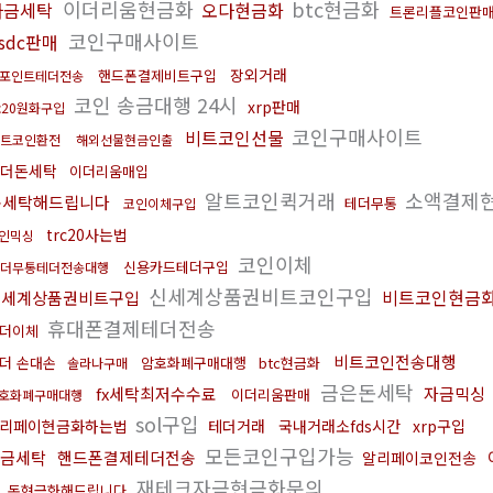
이더리움현금화
btc현금화
자금세탁
오다현금화
트론리플코인판
코인구매사이트
sdc판매
장외거래
핸드폰결제비트구입
포인트테더전송
코인 송금대행 24시
xrp판매
rc20원화구입
코인구매사이트
비트코인선물
트코인환전
해외선물현금인출
더돈세탁
이더리움매입
알트코인퀵거래
소액결제
돈세탁해드립니다
테더무통
코인이체구입
trc20사는법
인믹싱
코인이체
신용카드테더구입
더무통테더전송대행
신세계상품권비트코인구입
비트코인현금
신세계상품권비트구입
휴대폰결제테더전송
더이체
비트코인전송대행
더 손대손
암호화폐구매대행
btc현금화
솔라나구매
금은돈세탁
fx세탁최저수수료
자금믹싱
이더리움판매
호화폐구매대행
sol구입
리페이현금화하는법
테더거래
국내거래소fds시간
xrp구입
모든코인구입가능
금세탁
핸드폰결제테더전송
알리페이코인전송
재테크자금현금화문의
돈현금화해드립니다