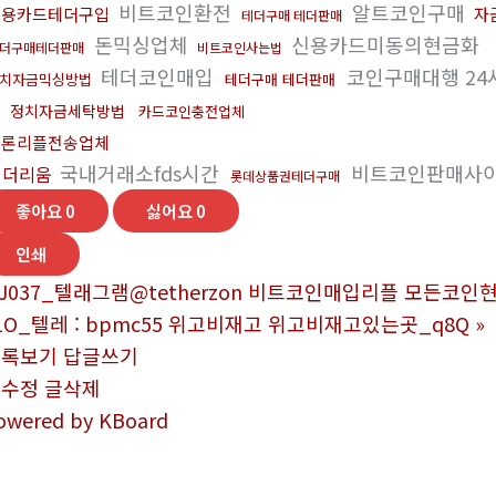
비트코인환전
알트코인구매
신용카드테더구입
자
테더구매 테더판매
돈믹싱업체
신용카드미동의현금화
더구매테더판매
비트코인사는법
테더코인매입
코인구매대행 24
치자금믹싱방법
테더구매 테더판매
매
정치자금세탁방법
카드코인충전업체
트론리플전송업체
국내거래소fds시간
비트코인판매사
이더리움
롯데상품권테더구매
좋아요
0
싫어요
0
인쇄
J037_텔래그램@tetherzon 비트코인매입리플 모든코인
1O_텔레 : bpmc55 위고비재고 위고비재고있는곳_q8Q
»
목록보기
답글쓰기
글수정
글삭제
owered by KBoard