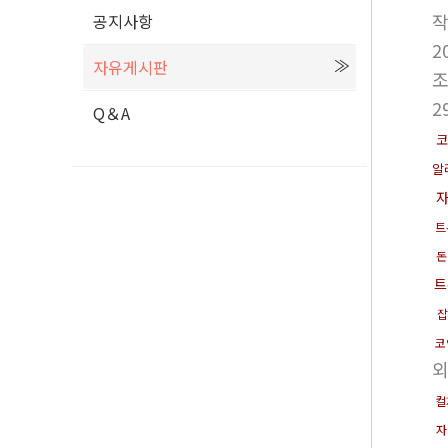
공지사항
2
자유게시판
2
Q＆A
코
알
트
돈
트
잡
코
외
컬
자