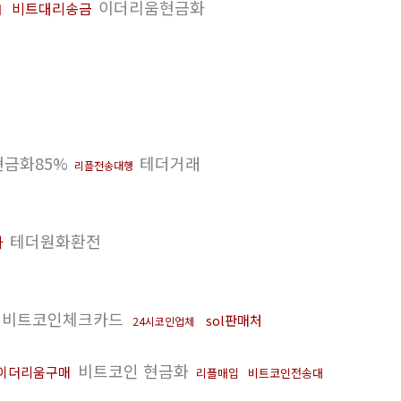
이더리움현금화
비트대리송금
매
현금화85%
테더거래
리플전송대행
테더원화환전
화
비트코인체크카드
sol판매처
24시코인업체
비트코인 현금화
이더리움구매
리플매입
비트코인전송대