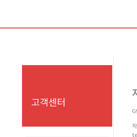
콘
텐
츠
로
건
너
뛰
기
고객센터
G
t