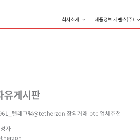
회사소개
제품정보 지맨스(주)
자유게시판
961_텔레그램@tetherzon 장외거래 otc 업체추천
작성자
etherzon