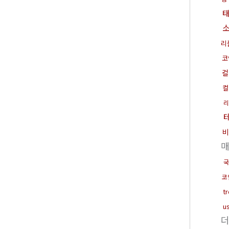
리
코
컬
컬
리
비
국
코
t
u