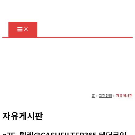
콘
텐
츠
로
건
너
뛰
기
홈
고객센터
자유게시판
자유게시판
e7E_텔레@CASHFILTER365 테더코인