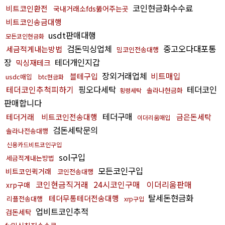
코인현금화수수료
비트코인환전
국내거래소fds뚫어주는곳
비트코인송금대행
usdt판매대행
모든코인현금화
검돈믹싱업체
중고오다대포통
세금적게내는방법
밈코인전송대행
장
테더개인지갑
믹싱재테크
장외거래업체
비트매입
블테구입
usdc매입
btc현금화
테더코인추척피하기
핑오다세탁
테더코인
솔라나현금화
횡령세탁
판매합니다
테더구매
테더거래
비트코인전송대행
금은돈세탁
이더리움매입
검돈세탁문의
솔라나전송대행
신용카드비트코인구입
sol구입
세금적게내는방법
모든코인구입
비트코인퀵거래
코인전송대행
코인현금직거래
24시코인구매
이더리움판매
xrp구매
탈세돈현금화
테더무통테더전송대행
리플전송대행
xrp구입
업비트코인추적
검돈세탁