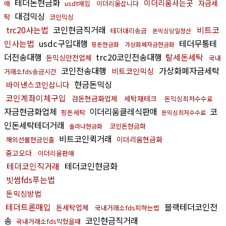
테더돈현금화
이더리움사는곳
자금세
매
usdt매입
이더리움삽니다
대검믹싱
탁
코인믹싱
trc20사는법
코인현금직거래
비트코
테더대리송금
돈믹싱당일정산
인사는법
usdc구입대행
테더무통테
핑돈현금화
가상화폐자금현금화
더전송대행
trc20코인전송대행
탈세돈세탁
돈믹싱안전업체
국내
코인전송대행
가상화폐자금세탁
비트코인믹싱
거래소fds송금시간
현금돈믹싱
바이낸스코인삽니다
코인계좌이체구입
검돈현금화업체
세탁재테크
돈믹싱최저수수료
자금현금화업체
이더리움클레식판매
코
핑돈세탁
돈믹싱최저수수료
인돈세탁테더거래
코인돈현금화
솔라나현금화
비트코인퀵거래
이더리움현금화
해외선물현금인출
중고오다
이더리움판매
테더코인직거래
테더코인현금화
빗썸fds푸는법
돈믹싱방법
테더트론매입
블랙테더코인전
돈세탁업체
국내거래소fds피하는법
송
코인현금직거래
국내거래소fds막혔을때