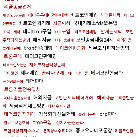
리플송금업체
비트코인매입
테더무통테더전송대행
해외돈세탁
빗썸fds푸는법
테더코
비트코인퀵거래
국내거래소fds뚫는법
자금믹싱
인판매함
테더tron구입
xrp구입
탈세돈세탁
코인
비트코인매입
카지노세탁
해외자금
코인송금대행24시
추적피하는방법
이더리움
이더리움판매
tron전송대행
세무조사피하는방법
테더코인현금화
클레식판매
트론구매
테더코인판매함
재테크자금믹싱문의
비트코인사는법
테더매입
솔라나구매
테더코인현금화
파이코인
이더리움리플
테더판매
돈현금화문의
트론리플전송업체
해외자금
코인돈세탁테더거래
해외자금
리플현금
이더리움전송대행
세금적게내는방법
화
테더수사기관
테더코인직거래
가상화폐선물거래
xrp판매
솔라나구매
tron구입
정치자금현금화
업비트코인추적
중고오다대포통장
코인믹싱최저수수료
돈믹싱수수료최저
리플코인판