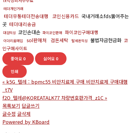
fx믹싱최저수수료
테더개인거래
테더무통테더전송대행
코인신용카드
국내거래소fds뚫어주는
곳
테더대리송금
코인손대손
파이코인구매대행
대검믹싱
파이코인판매
sol판매처
검돈세탁
불법자금현금화
코
이더리움매입
탈세돈믹싱
인구매사이트
좋아요
0
싫어요
0
인쇄
«
k5G_텔레 : bpmc55 비만치료제 구매 비만치료제 구매대행
_t7V
f2O_텔레@KOREATALK77 차량번호판가격_z1C
»
목록보기
답글쓰기
글수정
글삭제
Powered by KBoard