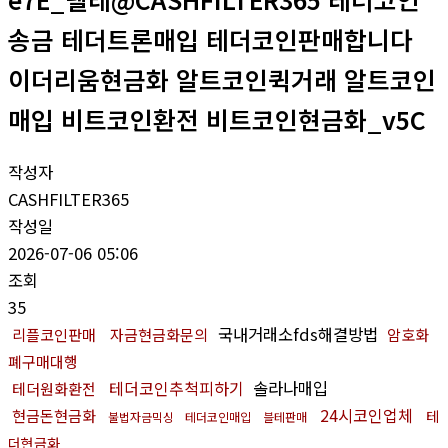
송금 테더트론매입 테더코인판매합니다
이더리움현금화 알트코인퀵거래 알트코인
매입 비트코인환전 비트코인현금화_v5C
작성자
CASHFILTER365
작성일
2026-07-06 05:06
조회
35
국내거래소fds해결방법
리플코인판매
자금현금화문의
암호화
폐구매대행
테더코인추척피하기
솔라나매입
테더원화환전
24시코인업체
현금돈현금화
테
불법자금믹싱
테더코인매입
블테판매
더현금화