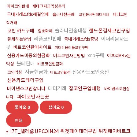
파이코인판매
재테크자금믹싱문의
국내거래소fds해결업체
솔라나현금화
테더코인
코인돈세탁테더거래
직거래
솔라나전송대행
핸드폰결제코인구입
코인 카드구매
암호화폐
리플코인판매
이더리움사는
탈세하는방법
국내거래소fds증빙
곳
비트코인판매사이트
이더리움리플코인구매
xrp구매
신용카드미동의현금화
비트코인사는방법
아프리카tv돈
블테판매
믹싱
비트코인현금화
자금현금화
신용카드코인충전
코인믹싱
비트코인환전
신용카드테더구입
테더거래
잡코인구입대행
바이낸스코인삽니다
바이낸스코인삽
파이코인사는곳
니다
좋아요
0
싫어요
0
인쇄
«
l7T_텔레@UPCOIN24 위쳇페이테더구입 위챗페이비트코