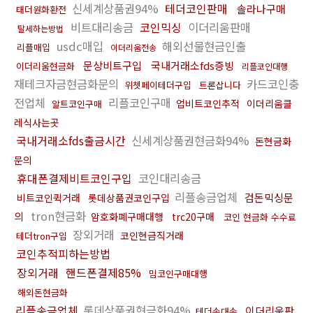
신세계상품권94%
테더코인판매
솔라나구매
태더원화환전
비트대리송금
코인믹싱
이더리움판매
탈세하는방법
usdc매입
해외선물현금인출
리플매입
이더리움전송
문상비트구입
국내거래소fds증빙
이더리움현금화
리플코인대행
재테크자금현금화문의
카드코인충
위쳇페이테더구입
트론삽니다
전업체
리플코인구매
업비트코인추적
이더리움클
알트코인구매
레식사는곳
국내거래소fds출금시간
신세계상품권현금화94%
돈현금화
문의
휴대폰결제비트코인구입
코인대리송금
리플송금업체
검돈믹싱문
비트코인퀵거래
롯데상품권코인구입
tron현금화
의
암호화폐구매대행
trc20구매
코인 현금화 수수료
장외거래
코인현금직거래
테더tron구입
코인추적피하는방법
장외거래
핸드폰결제85%
밈코인구매대행
해외돈현금화
리플송금업체
롯데상품권현금화94%
이더리움판
테더손대손