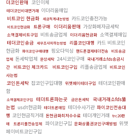
더코인판매
코인이체
이더리움매입
테더코인비대면거래
비트코인 현금화
카드코인충전가능
세금적게내는방법
이더리움판매
가상화폐자금세탁
트론구매
비트코인현금화
비트송금업체
소액결제매입
소액결제비트구입
이더리움현금화
테더코인송금
카드 비트코인
리플코인대행
세무조사피하는방법
현금화
핑오다믹싱
핸드폰결제테더전송
비트송금
파이코인구매대행
돈세탁업체
24시코인구매
국내거래소fds송금시
업체
문상세탁
리플송금업체
비트코인 체크카드
비트코인구입
간
비트코인
사는법
코인돈세탁
잡코인구입대행
테더코인판매
위쳇페이테더구입
함
테더트론파는곳
국내거래소fds뚫
금은돈세탁
소액결제코인구입
는법
usdt현금화
테더수사기관
파이코인전송대
테더트론매입
코인현금직거래
테더개인거래
행
돈현금화최저수수료
trc20판
파이코인구입
위챗
문화상품권코인구매방법
매
트론리플전송업체
페이비트코인구입