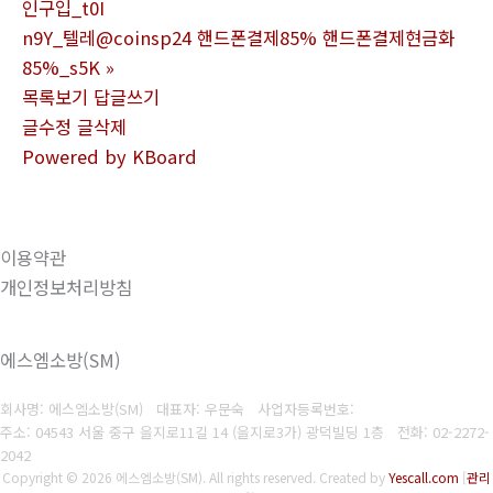
인구입_t0I
n9Y_텔레@coinsp24 핸드폰결제85% 핸드폰결제현금화
85%_s5K
»
목록보기
답글쓰기
글수정
글삭제
Powered by KBoard
이용약관
개인정보처리방침
에스엠소방(SM)
회사명: 에스엠소방(SM) 대표자: 우문숙
사업자등록번호:
주소: 04543 서울 중구 을지로11길 14 (을지로3가) 광덕빌딩 1층
전화:
02-2272-
2042
Copyright © 2026 에스엠소방(SM). All rights reserved.
Created by
Yescall.com
[
관리