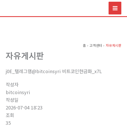
콘
텐
츠
로
건
너
홈
고객센터
자유게시판
뛰
자유게시판
기
j0E_텔레그램@bitcoinsyri 비트코인현금화_x7L
작성자
bitcoinsyri
작성일
2026-07-04 18:23
조회
35