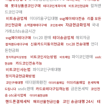
컬쳐랜
매
롯데상품권코인구매
테더코인계좌이체
비트코인현금화
드코인구매
비트송금업체
이더리움구입대행
ssg페이테더전송
리플 모든
자금현금화업체
국내
코인현금화
소액결제테더구매
코인돈세탁
거래소fds송금시간
trc20 판매
테더송금업체
해외자금
ssg페이테더구매
언더
신용카드미동의현금화
trc20 전송대행
컬쳐랜드테더구매
돈현금화
파이코인판매
비트코인사는방법
정치자금믹싱방법
비트매입
usdc
카드코인전송가능
현금화
비트코인사는법
파이코인구매대행
정치자금현금화방법
테더원화환전
이더리움매입
코인구매대행
돈세탁해
이더리움매입
usdc판매
금은돈세탁
카드로테더구입하는법
코인전
드립니다
송 otc공식업체
이더리움현금화
핸드폰결제세탁
코인 송금대행 24시
테
해외선물현금인출