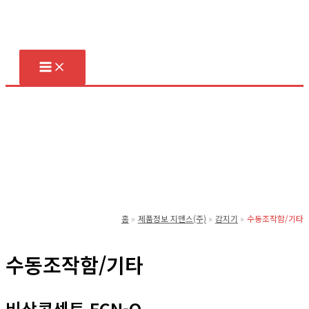
콘
텐
츠
로
건
너
뛰
기
홈
제품정보 지맨스(주)
감지기
수동조작함/기타
수동조작함/기타
비상콘센트 ECN-O