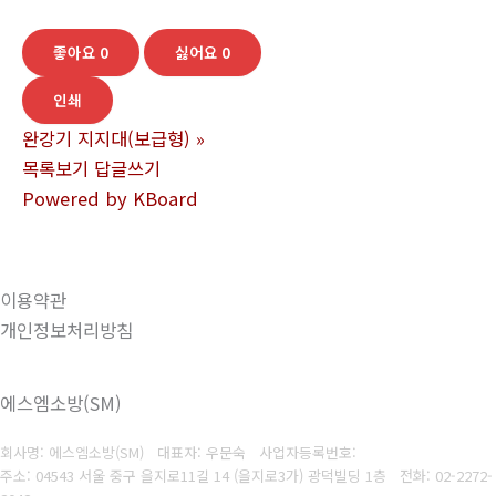
좋아요
0
싫어요
0
인쇄
완강기 지지대(보급형)
»
목록보기
답글쓰기
Powered by KBoard
이용약관
개인정보처리방침
에스엠소방(SM)
회사명: 에스엠소방(SM) 대표자: 우문숙
사업자등록번호:
주소: 04543 서울 중구 을지로11길 14 (을지로3가) 광덕빌딩 1층
전화:
02-2272-