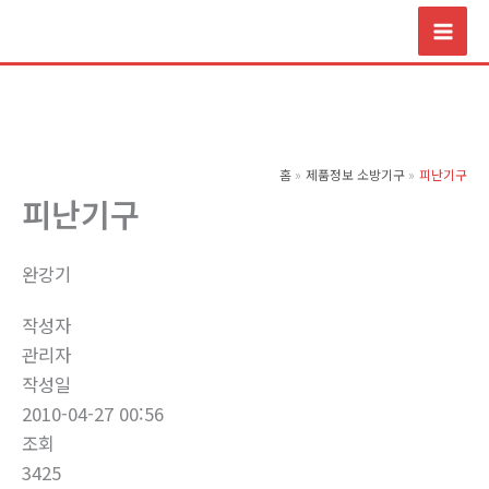
콘
텐
츠
로
건
너
홈
제품정보 소방기구
피난기구
뛰
피난기구
기
완강기
작성자
관리자
작성일
2010-04-27 00:56
조회
3425