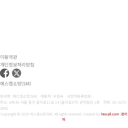
이용약관
개인정보처리방침
에스엠소방(SM)
회사명: 에스엠소방(SM) 대표자: 우문숙
사업자등록번호:
주소: 04543 서울 중구 을지로11길 14 (을지로3가) 광덕빌딩 1층
전화:
02-2272-
2042
Copyright © 2026 에스엠소방(SM). All rights reserved.
Created by
Yescall.com
[
관리
자
]