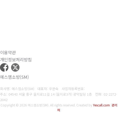
이용약관
개인정보처리방침
에스엠소방(SM)
회사명: 에스엠소방(SM) 대표자: 우문숙
사업자등록번호:
주소: 04543 서울 중구 을지로11길 14 (을지로3가) 광덕빌딩 1층
전화:
02-2272-
2042
Copyright © 2026 에스엠소방(SM). All rights reserved.
Created by
Yescall.com
[
관리
자
]