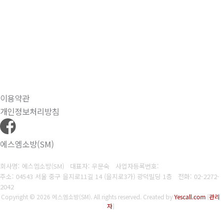
이용약관
개인정보처리방침
에스엠소방(SM)
회사명: 에스엠소방(SM) 대표자: 우문숙
사업자등록번호:
주소: 04543 서울 중구 을지로11길 14 (을지로3가) 광덕빌딩 1층
전화:
02-2272-
2042
Copyright © 2026 에스엠소방(SM). All rights reserved.
Created by
Yescall.com
[
관리
자
]