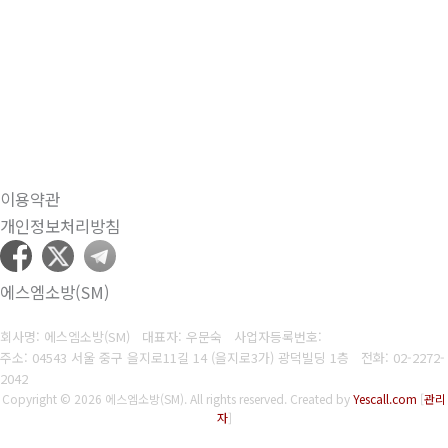
이용약관
개인정보처리방침
에스엠소방(SM)
회사명: 에스엠소방(SM) 대표자: 우문숙
사업자등록번호:
주소: 04543 서울 중구 을지로11길 14 (을지로3가) 광덕빌딩 1층
전화:
02-2272-
2042
Copyright © 2026 에스엠소방(SM). All rights reserved.
Created by
Yescall.com
[
관리
자
]