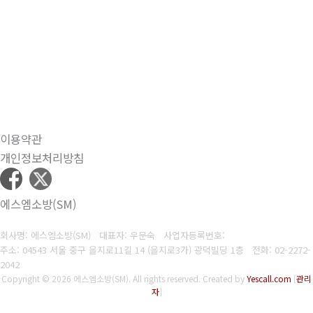
이용약관
개인정보처리방침
에스엠소방(SM)
회사명: 에스엠소방(SM) 대표자: 우문숙
사업자등록번호:
주소: 04543 서울 중구 을지로11길 14 (을지로3가) 광덕빌딩 1층
전화:
02-2272-
2042
Copyright © 2026 에스엠소방(SM). All rights reserved.
Created by
Yescall.com
[
관리
자
]