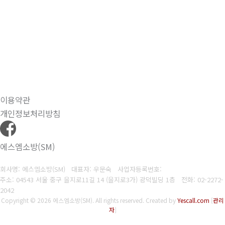
이용약관
개인정보처리방침
에스엠소방(SM)
회사명: 에스엠소방(SM) 대표자: 우문숙
사업자등록번호:
주소: 04543 서울 중구 을지로11길 14 (을지로3가) 광덕빌딩 1층
전화:
02-2272-
2042
Copyright © 2026 에스엠소방(SM). All rights reserved.
Created by
Yescall.com
[
관리
자
]