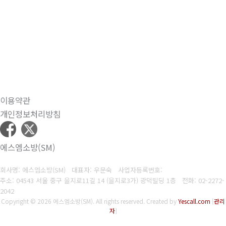
이용약관
개인정보처리방침
에스엠소방(SM)
회사명: 에스엠소방(SM) 대표자: 우문숙
사업자등록번호:
주소: 04543 서울 중구 을지로11길 14 (을지로3가) 광덕빌딩 1층
전화:
02-2272-
2042
Copyright © 2026 에스엠소방(SM). All rights reserved.
Created by
Yescall.com
[
관리
자
]