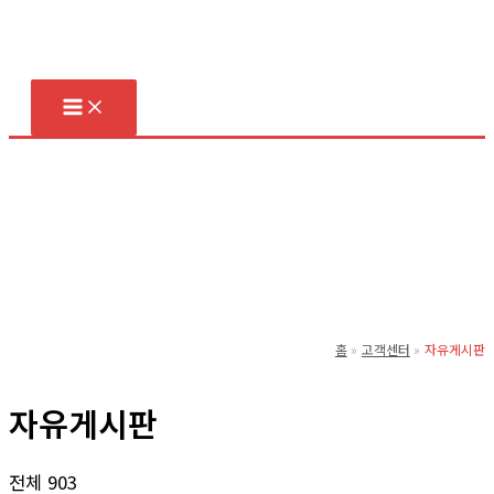
콘
텐
츠
로
건
너
뛰
기
홈
고객센터
자유게시판
자유게시판
전체 903