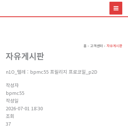
콘
텐
츠
로
건
너
홈
고객센터
자유게시판
뛰
자유게시판
기
n1O_텔레 : bpmc55 프릴리지 프로코밀_p2D
작성자
bpmc55
작성일
2026-07-01 18:30
조회
37