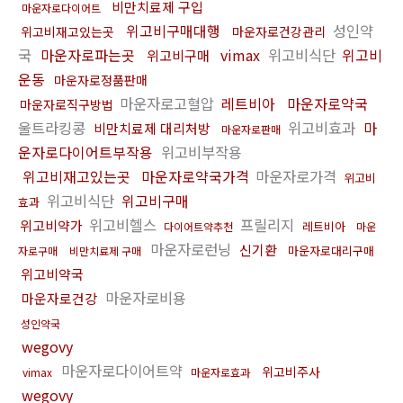
비만치료제 구입
마운자로다이어트
위고비구매대행
성인약
위고비재고있는곳
마운자로건강관리
국
마운자로파는곳
vimax
위고비식단
위고비
위고비구매
운동
마운자로정품판매
마운자로고혈압
레트비아
마운자로약국
마운자로직구방법
울트라킹콩
위고비효과
마
비만치료제 대리처방
마운자로판매
운자로다이어트부작용
위고비부작용
위고비재고있는곳
마운자로약국가격
마운자로가격
위고비
위고비식단
위고비구매
효과
위고비헬스
프릴리지
위고비약가
레트비아
다이어트약추천
마운
마운자로런닝
신기환
마운자로대리구매
자로구매
비만치료제 구매
위고비약국
마운자로비용
마운자로건강
성인약국
wegovy
마운자로다이어트약
위고비주사
vimax
마운자로효과
wegovy