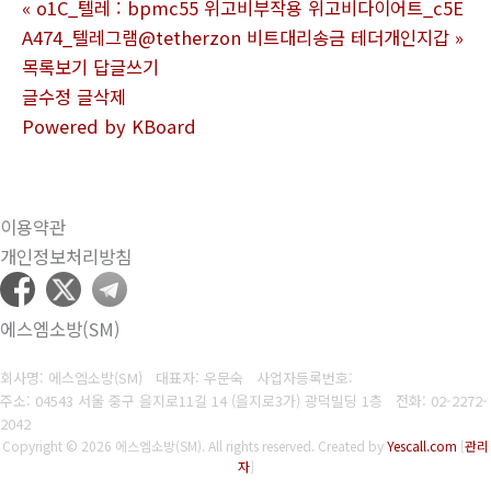
«
o1C_텔레 : bpmc55 위고비부작용 위고비다이어트_c5E
A474_텔레그램@tetherzon 비트대리송금 테더개인지갑
»
목록보기
답글쓰기
글수정
글삭제
Powered by KBoard
이용약관
개인정보처리방침
에스엠소방(SM)
회사명: 에스엠소방(SM) 대표자: 우문숙
사업자등록번호:
주소: 04543 서울 중구 을지로11길 14 (을지로3가) 광덕빌딩 1층
전화:
02-2272-
2042
Copyright © 2026 에스엠소방(SM). All rights reserved.
Created by
Yescall.com
[
관리
자
]