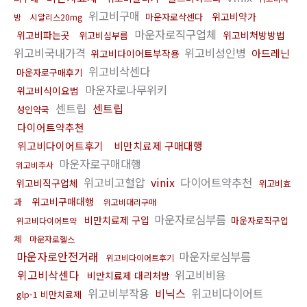
위고비구매
위고비약가
마운자로삭센다
방
시알리스20mg
마운자로직구업체
위고비파는곳
위고비처방방법
위고비심부름
위고비국내가격
위고비성인병
아드레닌
위고비다이어트부작용
위고비삭센다
마운자로구매후기
마운자로나무위키
위고비식이요법
센트립
센트립
성인약국
다이어트약추천
위고비다이어트후기
비만치료제 구매대행
마운자로구매대행
위고비주사
위고비고혈압
vinix
다이어트약추천
위고비직구업체
위고비효
위고비구매대행
과
위고비대리구매
마운자로심부름
비만치료제 구입
마운자로직구업
위고비다이어트약
체
마운자로헬스
마운자로안전거래
마운자로심부름
위고비다이어트후기
위고비삭센다
위고비비용
비만치료제 대리처방
위고비부작용
비닉스
위고비다이어트
glp-1 비만치료제