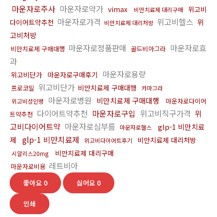
마운자로주사
마운자로약가
vimax
위고비
비만치료제 대리구매
마운자로가격
위고비헬스
위
다이어트약추천
비만치료제 대리처방
고비처방
마운자로정품판매
마운자로효
비만치료제 구매대행
골드비아그라
과
마운자로용량
위고비단가
마운자로구매후기
위고비단가
비만치료제 구매대행
프로코밀
카마그라
마운자로병원
비만치료제 구매대행
마운자로다이어
위고비성인병
다이어트약추천
마운자로구입
위고비직구가격
위
트약추천
고비다이어트약
마운자로심부름
glp-1 비만치료
마운자로헬스
glp-1 비만치료제
제
비만치료제 대리처방
위고비다이어트후기
비만치료제 대리구매
시알리스20mg
레트비아
마운자로비용
좋아요
0
싫어요
0
인쇄