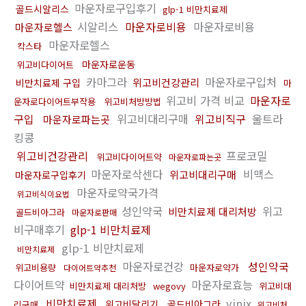
마운자로구입후기
골드시알리스
glp-1 비만치료제
시알리스
마운자로비용
마운자로비용
마운자로헬스
마운자로헬스
칵스타
마운자로운동
위고비다이어트
카마그라
마운자로구입처
위고비건강관리
비만치료제 구입
마
위고비 가격 비교
마운자로
운자로다이어트부작용
위고비처방방법
구입
위고비대리구매
위고비직구
울트라
마운자로파는곳
킹콩
위고비건강관리
프로코밀
위고비다이어트약
마운자로파는곳
마운자로삭센다
비맥스
위고비대리구매
마운자로구입후기
마운자로약국가격
위고비식이요법
성인약국
위고
비만치료제 대리처방
골드비아그라
마운자로판매
비구매후기
glp-1 비만치료제
glp-1 비만치료제
비만치료제
마운자로건강
성인약국
위고비용량
마운자로약가
다이어트약추천
다이어트약
마운자로효능
비만치료제 대리처방
wegovy
위고비대
비만치료제
vinix
위고비달리기
골드비아그라
리구매
위고비처