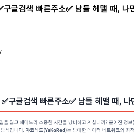
 ✅구글검색 빠른주소✅ 남들 헤맬 때, 나
7
| ✅구글검색 빠른주소✅ 남들 헤맬 때, 나
길을 잃고 헤매느라 소중한 시간을 낭비하고 계십니까? 흩어진 정보
 방식입니다.
야코레드(YaKoRed)
는 방대한 데이터 네트워크의 최적