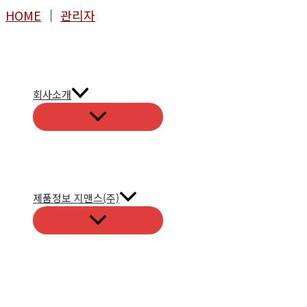
콘
HOME
│
관리자
텐
츠
로
건
회사소개
너
뛰
기
제품정보 지맨스(주)