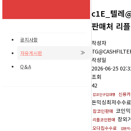
c1E_텔레
판매처 리플
공지사항
작성자
TG@CASHFILTE
자유게시판
작성일
Q＆A
2026-06-25 02:3
조회
42
신용카
잡코인구입대행
돈믹싱최저수수
코인
잡코인판매
장외
리플코인판매
오다집수수료
검돈믹