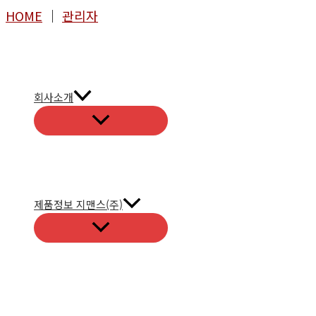
콘
HOME
│
관리자
텐
츠
로
건
회사소개
너
뛰
기
제품정보 지맨스(주)