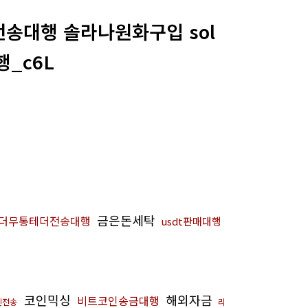
나전송대행 솔라나원화구입 sol
_c6L
금은돈세탁
더무통테더전송대행
usdt판매대행
코인믹싱
해외자금
비트코인송금대행
인전송
리