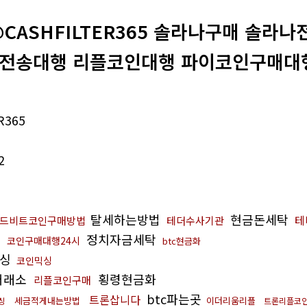
@CASHFILTER365 솔라나구매 솔라
전송대행 리플코인대행 파이코인구매대행
R365
2
탈세하는방법
현금돈세탁
테
드비트코인구매방법
테더수사기관
료
정치자금세탁
코인구매대행24시
btc현금화
믹싱
코인믹싱
거래소
횡령현금화
리플코인구매
btc파는곳
트론삽니다
세금적게내는방법
이더리움리플
싱
트론리플코