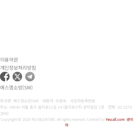
이용약관
개인정보처리방침
에스엠소방(SM)
회사명: 에스엠소방(SM) 대표자: 우문숙
사업자등록번호:
주소: 04543 서울 중구 을지로11길 14 (을지로3가) 광덕빌딩 1층
전화:
02-2272-
2042
Copyright © 2026 에스엠소방(SM). All rights reserved.
Created by
Yescall.com
[
관리
자
]