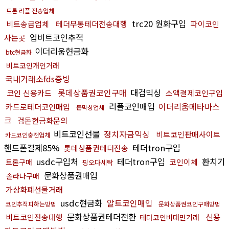
트론 리플 전송업체
trc20 원화구입
비트송금업체
테더무통테더전송대행
파이코인
업비트코인추적
사는곳
이더리움현금화
btc현금화
비트코인개인거래
국내거래소fds증빙
롯데상품권코인구매
대검믹싱
코인 신용카드
소액결제코인구입
리플코인매입
이더리움메타마스
카드로테더코인매입
돈믹싱업체
크
검돈현금화문의
비트코인선물
정치자금믹싱
비트코인판매사이트
카드코인충전업체
핸드폰결제85%
테더tron구입
롯데상품권테더전송
usdc구입처
테더tron구입
환치기
코인이체
트론구매
핑오다세탁
문화상품권매입
솔라나구매
가상화폐선물거래
usdc현금화
알트코인매입
코인추적피하는방법
문화상품권코인구매방법
문화상품권테더전환
신용
비트코인전송대행
테더코인비대면거래