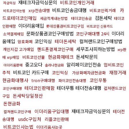
재테크자금믹싱문의
비트코인개인거래
자금믹싱
비트코인송금대행
카
xrp전송대행
비트코인퀵거래
비트코인사는법
드로테더코인매입
검돈세탁
세금적게내는방법
테더코인송금
테더코
이더리움매입
인판매함
롯데상품권비트코인구입
비트코인 신용카드
문화상품권코인구매방법
이더리
코인구매대행 24시
소액결제매입
움매입
코인믹싱
테더돈세탁
컬쳐랜드코인구매방법
암호화폐
세무조사피하는방법
핸드폰결제코인구매
개인지갑 고가매입
xrp판
현금화재테크
돈세탁문의
비트코인선물
매 xrp매입
중고오다
알리페이코인전송
업비트코인
이더리움판매
솔라나현금화
비트코인 카드구매
재정거래
추적
코인믹싱
가상화폐자금현금화
현금화대행사
코인무통
tron구매대행
파이코인전송대행
테더코인판매함
테더무통 테더전송대행
컬쳐랜드코인
코인구매대행
돈세탁당일정산
구입
돈현금화
이더리움구입대행
재테크자금믹싱문의
테더전
컬쳐랜드코인구매
usdc구입처
송대행
리플코인판매
비트코인사는법
이더리움사는곳