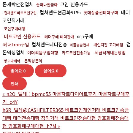
돈세탁안전업체
코인 신용카드
솔라나현금화
컬쳐랜드현금화91%
테더
롯데상품권테더구매
컬쳐랜드비트코인구입
코인직거래
코인구매대행
비트코인 신용카드
xrp구매
테더구매 테더판매
컬쳐랜드테더전송
검
테더tron구입
개인지갑 고가매입
리플송금업체
돈믹싱업체
이더리움구입대행
세금적게내는방법
카드코인전송가능
돈믹싱문의
핑오다세탁
좋아요
0
싫어요
0
인쇄
«
n2O_텔레 : bpmc55 마운자로다이어트후기 마운자로구매후
기_c4Y
h6R_텔레@CASHFILTER365 비트코인개인거래 비트코인송금
대행 테더전송대행 장외거래 비트코인전송대행 암호화폐전송대
행 암호화폐구매대행_h7M
»