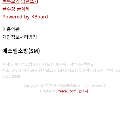
목록보기
답글쓰기
글수정
글삭제
Powered by KBoard
이용약관
개인정보처리방침
에스엠소방(SM)
회사명: 에스엠소방(SM) 대표자: 우문숙
사업자등록번호:
주소: 04543 서울 중구 을지로11길 14 (을지로3가) 광덕빌딩 1층
전화:
02-
2272-2042
Copyright © 2026 에스엠소방(SM). All rights reserved.
Created by
Yescall.com
[
관리자
]