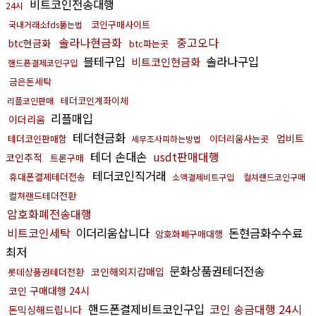
비트코인전송대행
24시
코인구매사이트
국내거래소fds뚫는법
솔라나현금화
중고오다
btc현금화
btc파는곳
블테구입
솔라나구입
비트코인현금화
핸드폰결제코인구입
금은돈세탁
테더코인계좌이체
리플코인판매
리플매입
이더리움
테더현금화
업비트
테더코인판매함
이더리움사는곳
세무조사피하는방법
테더 손대손
usdt판매대행
코인추적
트론구매
테더코인직거래
휴대폰결제테더전송
소액결제비트구입
컬쳐랜드코인구매
컬쳐랜드테더전환
암호화폐전송대행
비트코인세탁
이더리움삽니다
돈현금화수수료
암호화폐구매대행
최저
문화상품권테더전송
코인해외지갑매입
롯데상품권테더전환
코인 구매대행 24시
핸드폰결제비트코인구입
코인 송금대행 24시
돈믹싱해드립니다