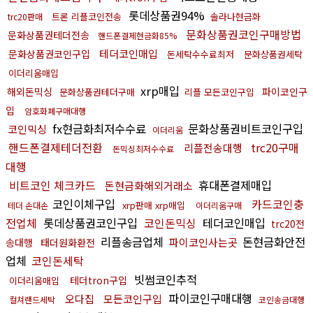
롯데상품권94%
트론 리플코인전송
솔라나현금화
trc20판매
문화상품권코인구매방법
문화상품권테더전송
핸드폰결제현금화85%
테더코인매입
문화상품권코인구입
돈세탁수수료최저
문화상품권세탁
이더리움매입
xrp매입
해외돈믹싱
파이코인구
문화상품권테더구매
리플 모든코인구입
입
암호화폐구매대행
fx현금화최저수수료
문화상품권비트코인구입
코인믹싱
이더리움
핸드폰결제테더전환
trc20구매
리플전송대행
돈믹싱최저수수료
대행
비트코인 체크카드
휴대폰결제매입
돈현금화해외거래소
코인이체구입
카드코인충
xrp판매 xrp매입
테더 손대손
이더리움구매
전업체
롯데상품권코인구입
코인돈믹싱
테더코인매입
trc20전
리플송금업체
돈현금화안전
파이코인사는곳
송대행
태더원화환전
업체
코인돈세탁
빗썸코인추적
테더tron구입
이더리움매입
파이코인구매대행
오다집
모든코인구입
컬쳐랜드세탁
코인송금대행