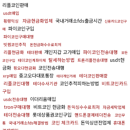
리플코인판매
usdt매입
자금현금화업체
국내거래소fds출금시간
횡령믹싱
신용카드코인구
파이코인구입
매
파이코인구매대행
빗썸코인추적
돈현금화수수료최저
개인지갑 고가매입
파이코인전송대행
리플현금화
테더판매
모든
탈세하는방법
usdt현
트론리플전송대행
테더코인계좌이체
코인구입
금화
코인전송대행
핑오다현금화
중고오다대포통장
테더코인판매함
xrp매입
테더개인거래
리플코인대행
코인추적피하는방법
비트코인카드
테더수사기관
구입
이더리움매입
usdc전송대행
tron구매대행
비트코인 현금화
돈믹싱수수료최저
자금세탁업체
테더전송대행
롯데상품권코인구입
핸드폰결제테더전송
코인무
코인 체크카드
돈믹싱안전업체
휴대폰
국내거래소fds해결방법
통