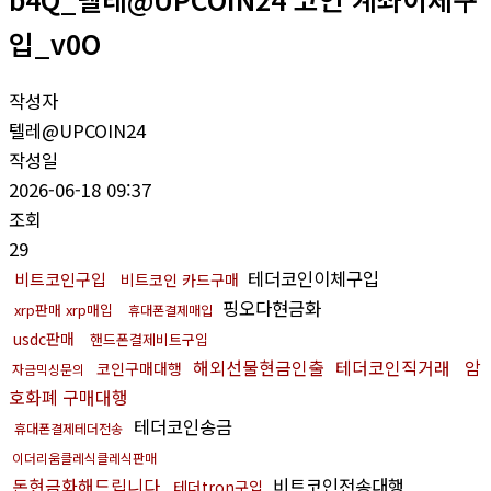
입_v0O
작성자
텔레@UPCOIN24
작성일
2026-06-18 09:37
조회
29
테더코인이체구입
비트코인구입
비트코인 카드구매
핑오다현금화
xrp판매 xrp매입
휴대폰결제매입
usdc판매
핸드폰결제비트구입
해외선물현금인출
테더코인직거래
암
코인구매대행
자금믹싱문의
호화폐 구매대행
테더코인송금
휴대폰결제테더전송
이더리움클레식클레식판매
돈현금화해드립니다
비트코인전송대행
테더tron구입