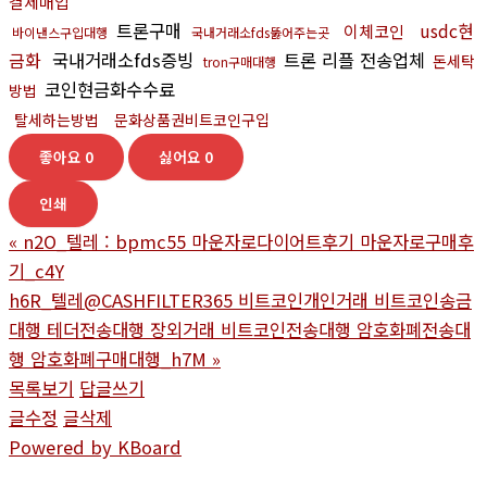
결제매입
트론구매
usdc현
이체코인
바이낸스구입대행
국내거래소fds뚫어주는곳
금화
국내거래소fds증빙
트론 리플 전송업체
돈세탁
tron구매대행
코인현금화수수료
방법
탈세하는방법
문화상품권비트코인구입
좋아요
0
싫어요
0
인쇄
«
n2O_텔레 : bpmc55 마운자로다이어트후기 마운자로구매후
기_c4Y
h6R_텔레@CASHFILTER365 비트코인개인거래 비트코인송금
대행 테더전송대행 장외거래 비트코인전송대행 암호화폐전송대
행 암호화폐구매대행_h7M
»
목록보기
답글쓰기
글수정
글삭제
Powered by KBoard