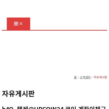
콘
텐
츠
로
건
너
뛰
기
홈
고객센터
자유게시판
자유게시판
b4Q_텔레@UPCOIN24 코인 계좌이체구