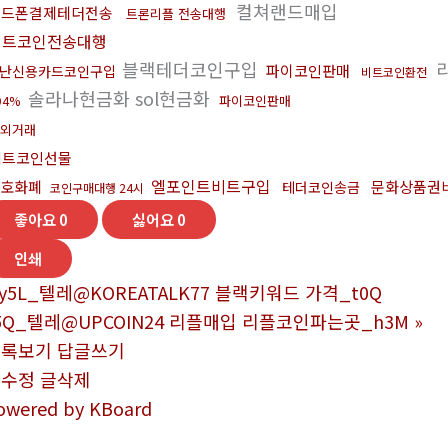
컬쳐랜드매입
핸드폰결제테더전송
트론리플 전송대행
비트코인전송대행
블랙테더코인구입
파이코인판매
난신용카드코인구입
비트코인환전
솔라나현금화 sol현금화
파이코인판매
94%
외거래
비트코인선물
엘포인트비트구입
암호화폐
문화상품권
테더코인송금
코인구매대행 24시
좋아요
0
싫어요
0
인쇄
y5L_텔레@KOREATALK77 블랙키워드 가격_t0Q
5Q_텔레@UPCOIN24 리플매입 리플코인파는곳_h3M
»
목록보기
답글쓰기
글수정
글삭제
owered by KBoard