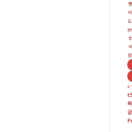
도
권
장
«
t
P