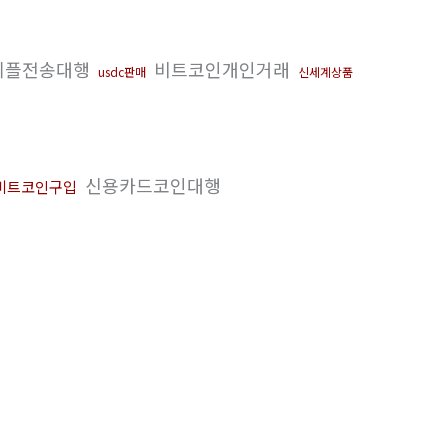
리플전송대행
비트코인개인거래
usdc판매
신세계상품
신용카드코인대행
비트코인구입