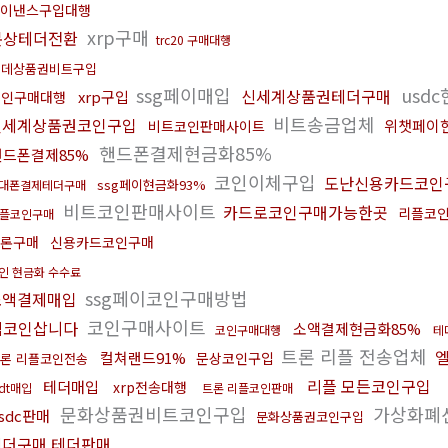
이낸스구입대행
xrp구매
문상테더전환
trc20 구매대행
롯데상품권비트구입
ssg페이매입
usd
신세계상품권테더구매
xrp구입
코인구매대행
비트송금업체
신세계상품권코인구입
위챗페이
비트코인판매사이트
핸드폰결제현금화85%
핸드폰결제85%
코인이체구입
도난신용카드코인
ssg페이현금화93%
대폰결제테더구매
비트코인판매사이트
카드로코인구매가능한곳
리플코
플코인구매
론구매
신용카드코인구매
인 현금화 수수료
ssg페이코인구매방법
소액결제매입
코인구매사이트
밈코인삽니다
소액결제현금화85%
코인구매대행
테
트론 리플 전송업체
컬쳐랜드91%
문상코인구입
론 리플코인전송
리플 모든코인구입
테더매입
xrp전송대행
sdt매입
트론 리플코인판매
문화상품권비트코인구입
가상화폐
sdc판매
문화상품권코인구입
테더구매 테더판매