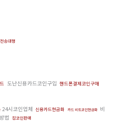
전송대행
도난신용카드코인구입
카드
핸드폰결제코인구매
24시코인업체
비
신용카드현금화
금
카드 비트코인현금화
매방법
잡코인판매