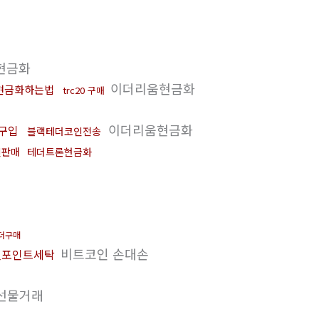
c현금화
이더리움현금화
현금화하는법
trc20 구매
이더리움현금화
구입
블랙테더코인전송
인판매
테더트론현금화
더구매
비트코인 손대손
엘포인트세탁
선물거래