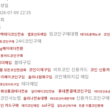
작성일
026-07-09 22:35
조회
1
밈코인구매대행
블랙테더코인전송
엘포인트매입
코인
테더트론파는곳
24시코인구매
트코인구매
sg페이테더전환
신용카드코인구매
블테구입
테더매입
비트코인 신용카드
코인이체구입
코인 신용
플 모든코인현금화
코인해외지갑 매입
알리페이코인구입
솔라나원화구입
테더매입
포인트비트구입
휴대폰결제코인구입
문화상품권테더전송
알리페이코인전송
테더코인송
트코인사는법
신용카드코인구
솔라나전송대행
테더코인비대면거래
sol구입
코인 카드구매
테더코인매입
트론 리플코인판매
알트코인퀵거래