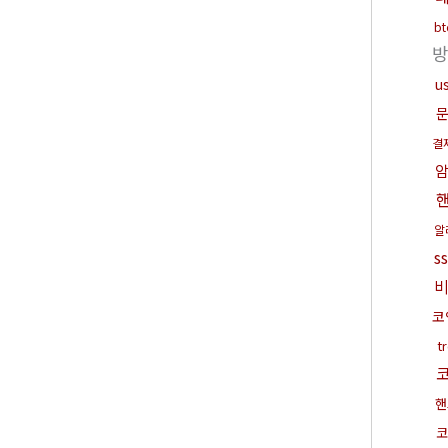
b
u
결
알
s
코
t
핸
코