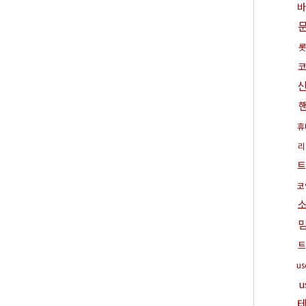
바
휴
리
트
코
트
u
u