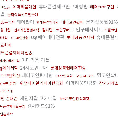
휴대폰결제코인구매방법
이더리움매입
테더tron구입
tc파는곳
방법
문화상품권코인구매
테더판매
문화상품권91
테더코인판매
sdc구입처
휴대폰결제세탁
코인구매사이트
문상매입
컬쳐랜드코인구매
신세계상품권세탁
리플코인
ssg페이테더전환
휴대폰결
롯데상품권세탁
제매입
비트코인선물
암호화폐
핸드폰결제테더전송
이더리움 리플
리페이테더구입
24시코인구매
sg페이세탁
롯데상품권테더전송
테더코인판매함
밈코인삽
비트코인환전
usdc현금화
코인 체크카드
이더리움현금화
위챗페이알리페이현금화
장외거래
인구매방법
rc20 구매
개인지갑 고가매입
코인 손대손
trc20코인전송대행
컬쳐랜드91%
드폰결제비트구입
인돈세탁