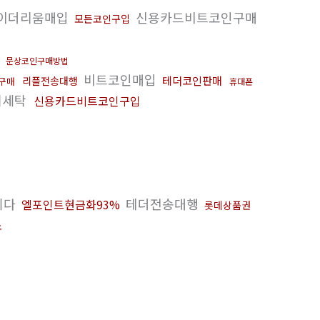
이더리움매입
신용카드비트코인구매
모든코인구입
%
문상코인구매방법
비트코인매입
테더코인판매
리플전송대행
구매
휴대폰
제세탁
신용카드비트코인구입
니다
테더전송대행
엘포인트현금화93%
롯데상품권
소