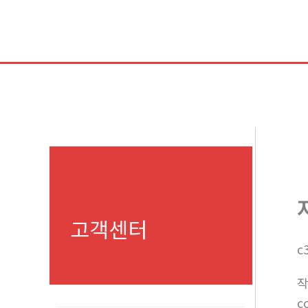
콘
텐
츠
로
건
너
뛰
기
고객센터
c
c