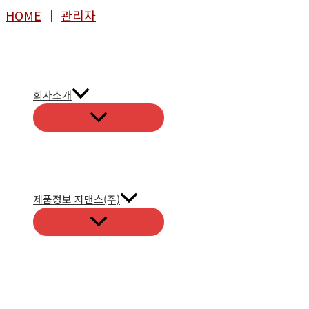
콘
HOME
│
관리자
텐
츠
로
건
회사소개
너
뛰
기
제품정보 지맨스(주)