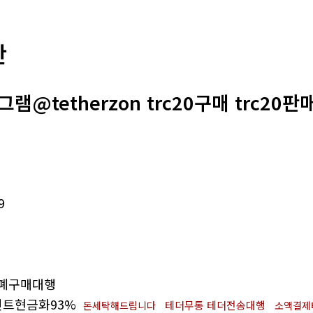
판
램@tetherzon trc20구매 trc20판
9
폐구매대행
트현금화93%
테더무통 테더전송대행
돈세탁해드립니다
소액결제