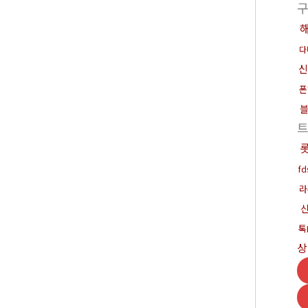
다
신
폰
f
라
톡
상