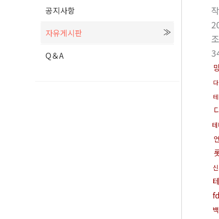
공지사항
2
자유게시판
3
Q＆A
다
테
테
신
f
백