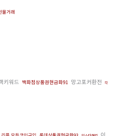
선물거래
랙키워드
망고포커환전
백화점상품권현금화91
각
이
 리플 모든코인구입
롯데상품권현금화93
인스타해킹