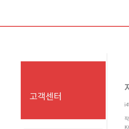
콘
텐
츠
로
건
너
뛰
기
고객센터
i
K