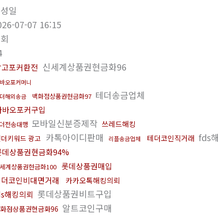
작성일
026-07-07 16:15
조회
4
신세계상품권현금화96
망고포커환전
바오포커머니
테더송금업체
백화점상품권현금화97
더해외송금
다바오포커구입
모바일신분증제작
쓰레드해킹
더전송대행
카톡아이디판매
fds
테더코인직거래
언더키워드 광고
리플송금업체
롯데상품권현금화94%
롯데상품권매입
세계상품권현금화100
테더코인비대면거래
카카오톡해킹의뢰
롯데상품권비트구입
ds해킹의뢰
알트코인구매
화점상품권현금화96