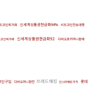
신세계상품권현금화94%
트코인퀵거래
비트코인전송대행
신세계상품권현금화92
다바오포커머니판매
트코인퀵거래
쓰레드해킹
롯데
코인구입
다바오머니환전
인스타해킹가격