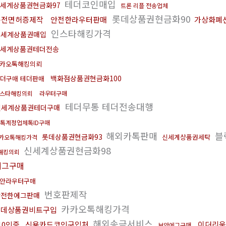
테더코인매입
세계상품권현금화97
트론 리플 전송업체
롯데상품권현금화90
운전면허증제작
안전한라우터판매
가상화폐
인스타해킹가격
신세계상품권매입
세계상품권테더전송
카오톡해킹의뢰
백화점상품권현금화100
더구매 테더판매
스타해킹의뢰
라우터구매
테더무통 테더전송대행
신세계상품권테더구매
톡계정업체톡ID구매
해외카톡판매
블
롯데상품권현금화93
신세계상품권세탁
카오톡해킹가격
신세계상품권현금화98
해킹의뢰
에그구매
안라우터구매
번호판제작
안전한에그판매
카카오톡해킹가격
롯데상품권비트구입
해외송금서비스
10인증
신용카드코인구입처
이더리움
보안에그구매