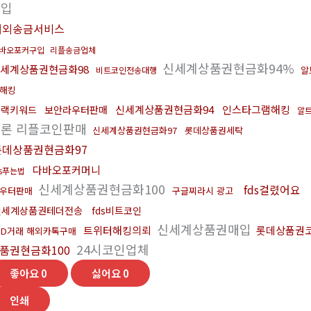
구입
해외송금서비스
바오포커구입
리플송금업체
신세계상품권현금화94%
세계상품권현금화98
알
비트코인전송대행
해킹
신세계상품권현금화94
인스타그램해킹
블랙키워드
보안라우터판매
알
트론 리플코인판매
신세계상품권현금화97
롯데상품권세탁
롯데상품권현금화97
다바오포커머니
ds푸는법
신세계상품권현금화100
fds걸렸어요
우터판매
구글찌라시 광고
신세계상품권테더전송
fds비트코인
신세계상품권매입
트위터해킹의뢰
롯데상품권
ID거래 해외카톡구매
24시코인업체
품권현금화100
좋아요
0
싫어요
0
인쇄