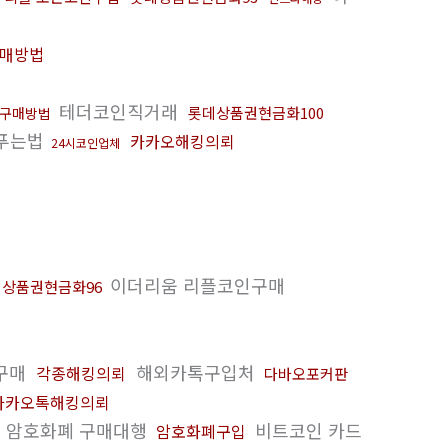
매방법
테더코인직거래
롯데상품권현금화100
구매방법
s푸는법
카카오해킹의뢰
24시코인업체
이더리움 리플코인구매
상품권현금화96
구매
해외카톡구입처
각종해킹의뢰
다바오포커판
카카오톡해킹의뢰
암호화폐 구매대행
비트코인 카드
암호화폐구입