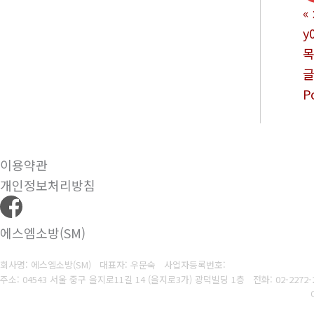
«
y
P
이용약관
개인정보처리방침
에스엠소방(SM)
회사명: 에스엠소방(SM) 대표자: 우문숙
사업자등록번호:
주소: 04543 서울 중구 을지로11길 14 (을지로3가) 광덕빌딩 1층
전화:
02-2272-