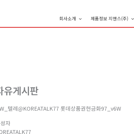
회사소개
제품정보 지맨스(주)
자유게시판
4W_텔레@KOREATALK77 롯데상품권현금화97_v6W
작성자
OREATALK77