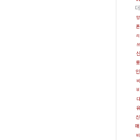
망
폰
리
신
매
비