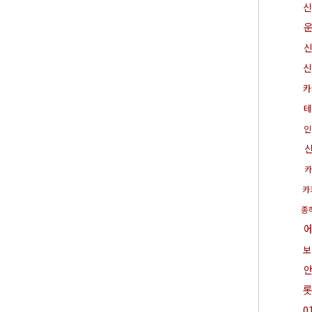
신
신
카
테
인
카
카
종
보
0